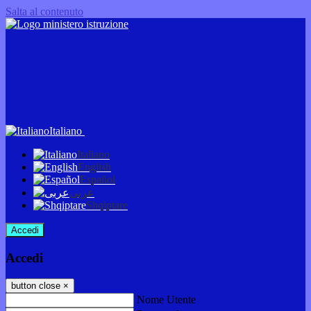
Salta al contenuto
Italiano
Italiano
English
Español
عربى
Shqiptare
Accedi
Accedi
button close
×
Nome Utente