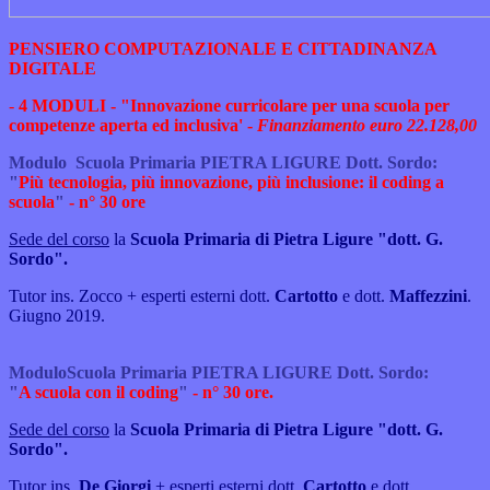
PENSIERO COMPUTAZIONALE E CITTADINANZA
DIGITALE
-
4 MODULI -
"Innovazione curricolare per una scuola per
competenze aperta ed inclusiva' -
Finanziamento
euro 22.128,00
Modulo
Scuola Primaria PIETRA LIGURE Dott. Sordo:
"
Più tecnologia, più innovazione, più inclusione: il coding a
scuola
"
- n° 30 ore
Sede del corso
la
Scuola Primaria di Pietra Ligure "dott. G.
Sordo".
Tutor ins. Zocco
+ esperti esterni dott.
Cartotto
e dott.
Maffezzini
.
Giugno 2019.
Modulo
Scuola Primaria PIETRA LIGURE Dott. Sordo:
"
A scuola con il coding
"
- n° 30 ore.
Sede del corso
la
Scuola Primaria di Pietra Ligure "dott. G.
Sordo".
Tutor ins.
De Giorgi
+ esperti esterni dott.
Cartotto
e dott.