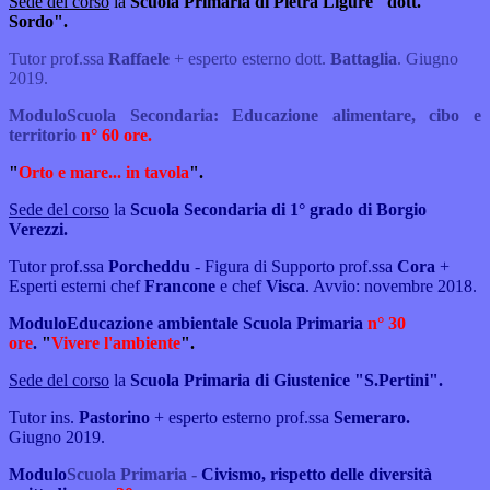
Sede del corso
la
Scuola Primaria di Pietra Ligure "dott.
Sordo".
Tutor prof.ssa
Raffaele
+ esperto esterno dott.
Battaglia
. Giugno
2019.
Modulo
Scuola Secondaria:
Educazione alimentare, cibo e
territorio
n° 60 ore.
"
Orto e mare... in tavola
".
Sede del corso
la
Scuola Secondaria di 1° grado di Borgio
Verezzi.
Tutor prof.ssa
Porcheddu
- Figura di Supporto prof.ssa
Cora
+
Esperti esterni chef
Francone
e chef
Visca
. Avvio: novembre 2018.
Modulo
Educazione ambientale
Scuola Primaria
n° 30
ore
.
"
Vivere l'ambiente
".
Sede del corso
la
Scuola Primaria di Giustenice "S.Pertini".
Tutor ins.
Pastorino
+ esperto esterno prof.ssa
Semeraro.
Giugno 2019.
Modulo
Scuola Primaria -
Civismo, rispetto delle diversità