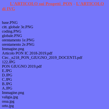
L'ARTICOLO sui Progetti PON
-
L'ARTICOLO
di IVG
base.PNG
citt. globale 3e.PNG
coding.PNG
globale.PNG
orentamento 1e.PNG
orentamento 2e.PNG
Immagine.png
Articolo PON IC 2018-2019.pdf
Circ._n218_PON_GIUGNO_2019_DOCENTI.pdf
122.JPG
PON GIUGNO 2019.pdf
E.JPG
D.JPG
C.JPG
B.JPG
A.JPG
Immagine.png
valigia.jpg
ossa.jpg
orto.jpg