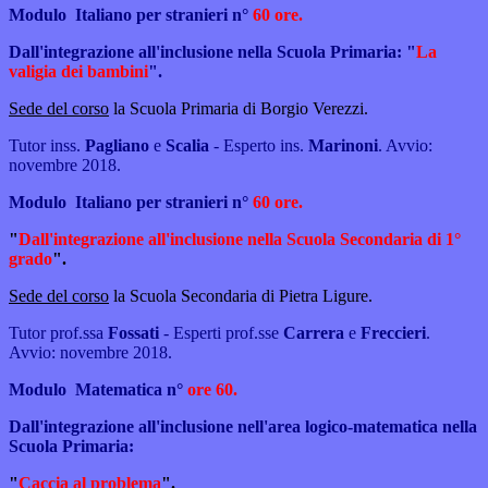
Modulo
Italiano per stranieri n°
60 ore.
Dall'integrazione all'inclusione nella Scuola Primaria: "
La
valigia dei bambini
".
Sede del corso
la Scuola Primaria di Borgio Verezzi.
Tutor inss.
Pagliano
e
Scalia
- Esperto ins.
Marinoni
. Avvio:
novembre 2018.
Modulo
Italiano per stranieri n°
60 ore.
"
Dall'integrazione all'inclusione nella Scuola
Secondaria di 1°
grado
".
Sede del corso
la Scuola Secondaria di Pietra Ligure.
Tutor prof.ssa
Fossati
- Esperti prof.sse
Carrera
e
Freccieri
.
Avvio: novembre 2018.
Modulo
Matematica n°
ore 60.
Dall'integrazione all'inclusione nell'area logico-matematica nella
Scuola Primaria:
"
Caccia al problema
".