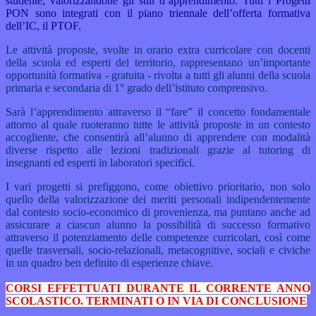
studente, valorizzandone gli stili d’apprendimento. Tutti i Progetti
PON sono integrati con il piano triennale dell’offerta formativa
dell’IC, il PTOF.
Le attività proposte, svolte in orario extra curricolare con docenti
della scuola ed esperti del territorio, rappresentano un’importante
opportunità formativa - gratuita - rivolta a tutti gli alunni della scuola
primaria e secondaria di 1° grado dell’istituto comprensivo.
Sarà l’apprendimento attraverso il “fare” il concetto fondamentale
attorno al quale ruoteranno tutte le attività proposte in un contesto
accogliente, che consentirà all’alunno di apprendere con modalità
diverse rispetto alle lezioni tradizionali grazie al tutoring di
insegnanti ed esperti in laboratori specifici.
I vari progetti si prefiggono, come obiettivo prioritario, non solo
quello della valorizzazione dei meriti personali indipendentemente
dal contesto socio-economico di provenienza, ma puntano anche ad
assicurare a ciascun alunno la possibilità di successo formativo
attraverso il potenziamento delle competenze curricolari, così come
quelle trasversali, socio-relazionali, metacognitive, sociali e civiche
in un quadro ben definito di esperienze chiave.
CORSI EFFETTUATI DURANTE IL CORRENTE ANNO
SCOLASTICO. TERMINATI O IN VIA DI CONCLUSIONE