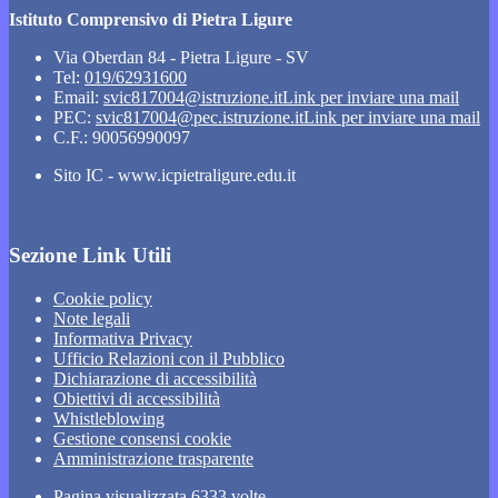
Istituto Comprensivo di Pietra Ligure
Via Oberdan 84 - Pietra Ligure - SV
Tel:
019/62931600
Email:
svic817004@istruzione.it
Link per inviare una mail
PEC:
svic817004@pec.istruzione.it
Link per inviare una mail
C.F.: 90056990097
Sito IC - www.icpietraligure.edu.it
Sezione Link Utili
Cookie policy
Note legali
Informativa Privacy
Ufficio Relazioni con il Pubblico
Dichiarazione di accessibilità
Obiettivi di accessibilità
Whistleblowing
Gestione consensi cookie
Amministrazione trasparente
Pagina visualizzata
6333
volte