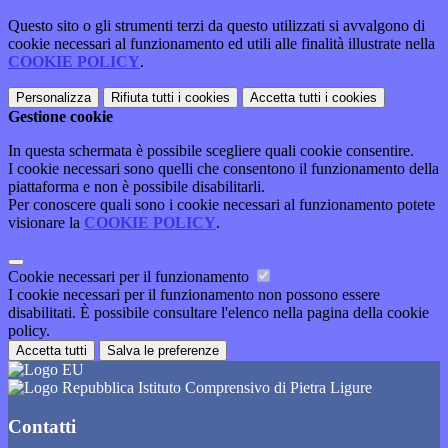
Questo sito o gli strumenti terzi da questo utilizzati si avvalgono di
cookie necessari al funzionamento ed utili alle finalità illustrate nella
COOKIE POLICY
.
Personalizza
Rifiuta tutti
i cookies
Accetta tutti
i cookies
Gestione cookie
In questa schermata è possibile scegliere quali cookie consentire.
I cookie necessari sono quelli che consentono il funzionamento della
piattaforma e non è possibile disabilitarli.
Per conoscere quali sono i cookie necessari al funzionamento potete
visionare la
COOKIE POLICY
.
Cookie necessari per il funzionamento
I cookie necessari per il funzionamento non possono essere
disabilitati. È possibile consultare l'elenco nella pagina della cookie
policy.
Accetta tutti
Salva le preferenze
Istituto Comprensivo di Pietra Ligure
Contatti