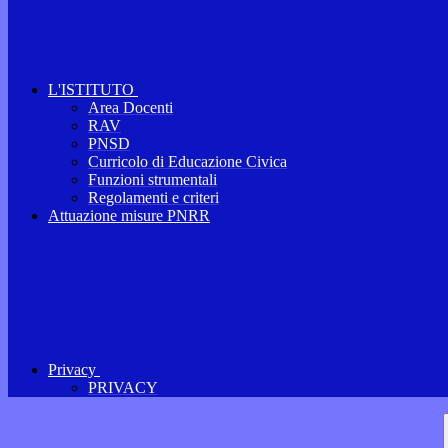
L'ISTITUTO
Area Docenti
RAV
PNSD
Curricolo di Educazione Civica
Funzioni strumentali
Regolamenti e criteri
Attuazione misure PNRR
Privacy
PRIVACY