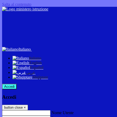
Salta al contenuto
Italiano
Italiano
English
Español
عربى
Shqiptare
Accedi
Accedi
button close
×
Nome Utente