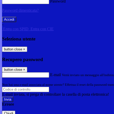
Password
Password dimenticata?
-
Entra con SPID
Entra con CIE
Seleziona utente
button close
×
Recupero password
button close
×
E-mail
Verrà inviato un messaggio all'indirizz
Non hai una e-mail associata al nome utente? Effettua il reset della password tram
E-mail inviata, si prega di controllare la casella di posta elettronica!
Errore
Chiudi