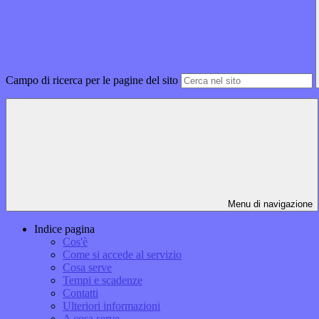
Campo di ricerca per le pagine del sito
Menu di navigazione
Indice pagina
Cos'è
Come si accede al servizio
Cosa serve
Tempi e scadenze
Contatti
Ulteriori informazioni
A cosa serve