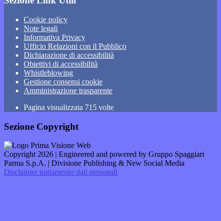
Sezione Link Utili
Cookie policy
Note legali
Informativa Privacy
Ufficio Relazioni con il Pubblico
Dichiarazione di accessibilità
Obiettivi di accessibilità
Whistleblowing
Gestione consensi cookie
Amministrazione trasparente
Pagina visualizzata
715
volte
Sezione Copyright
Copyright 2026 | Engineered and powered by Gruppo Spaggiari
Parma S.p.A. | Divisione Publishing & New Social Media
Disclaimer trattamento dati personali