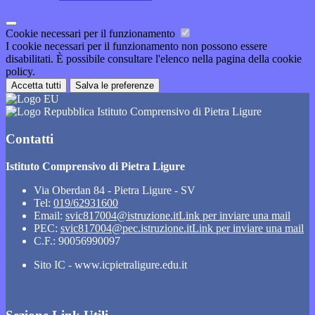
Cookie necessari per il funzionamento
I cookie necessari per il funzionamento non possono essere
disabilitati. È possibile consultare l'elenco nella pagina della cookie
policy.
Accetta tutti
Salva le preferenze
Istituto Comprensivo di Pietra Ligure
Contatti
Istituto Comprensivo di Pietra Ligure
Via Oberdan 84 - Pietra Ligure - SV
Tel:
019/62931600
Email:
svic817004@istruzione.it
Link per inviare una mail
PEC:
svic817004@pec.istruzione.it
Link per inviare una mail
C.F.: 90056990097
Sito IC - www.icpietraligure.edu.it