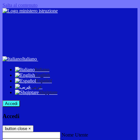
Salta al contenuto
Italiano
Italiano
English
Español
عربى
Shqiptare
Accedi
Accedi
button close
×
Nome Utente