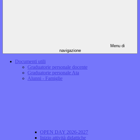
Menu di
navigazione
Documenti utili
Graduatorie personale docente
Graduatorie personale Ata
Alunni - Famiglie
OPEN DAY 2026-2027
Inizio attività didattiche