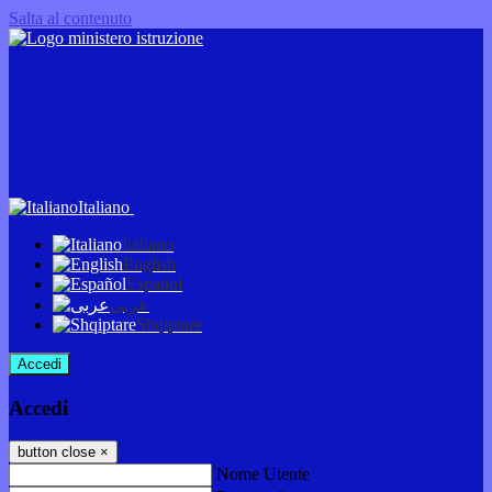
Salta al contenuto
Italiano
Italiano
English
Español
عربى
Shqiptare
Accedi
Accedi
button close
×
Nome Utente