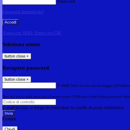
Password
Password dimenticata?
-
Entra con SPID
Entra con CIE
Seleziona utente
button close
×
Recupero password
button close
×
E-mail
Verrà inviato un messaggio all'indirizz
Non hai una e-mail associata al nome utente? Effettua il reset della password tram
E-mail inviata, si prega di controllare la casella di posta elettronica!
Errore
Chiudi