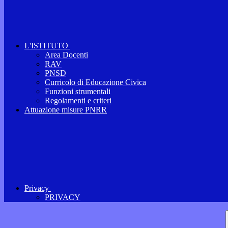
L'ISTITUTO
Area Docenti
RAV
PNSD
Curricolo di Educazione Civica
Funzioni strumentali
Regolamenti e criteri
Attuazione misure PNRR
Privacy
PRIVACY