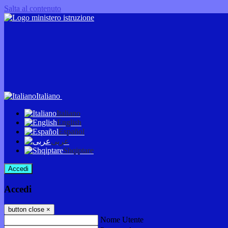
Salta al contenuto
Italiano
Italiano
English
Español
عربى
Shqiptare
Accedi
Accedi
button close
×
Nome Utente