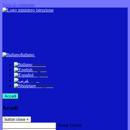
Salta al contenuto
Italiano
Italiano
English
Español
عربى
Shqiptare
Accedi
Accedi
button close
×
Nome Utente