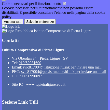
Cookie necessari per il funzionamento
I cookie necessari per il funzionamento non possono essere
disabilitati. È possibile consultare l'elenco nella pagina della cookie
policy.
Accetta tutti
Salva le preferenze
Istituto Comprensivo di Pietra Ligure
Contatti
Istituto Comprensivo di Pietra Ligure
Via Oberdan 84 - Pietra Ligure - SV
Tel:
019/62931600
Email:
svic817004@istruzione.it
Link per inviare una mail
PEC:
svic817004@pec.istruzione.it
Link per inviare una mail
C.F.: 90056990097
Sito IC - www.icpietraligure.edu.it
Sezione Link Utili