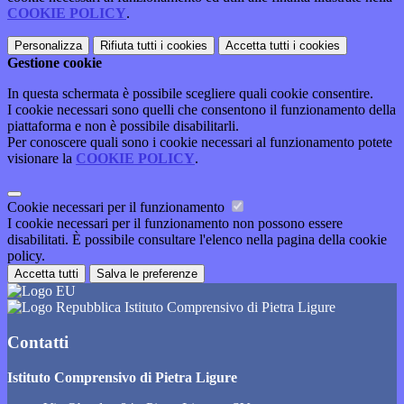
COOKIE POLICY
.
Personalizza
Rifiuta tutti
i cookies
Accetta tutti
i cookies
Gestione cookie
In questa schermata è possibile scegliere quali cookie consentire.
I cookie necessari sono quelli che consentono il funzionamento della
piattaforma e non è possibile disabilitarli.
Per conoscere quali sono i cookie necessari al funzionamento potete
visionare la
COOKIE POLICY
.
Cookie necessari per il funzionamento
I cookie necessari per il funzionamento non possono essere
disabilitati. È possibile consultare l'elenco nella pagina della cookie
policy.
Accetta tutti
Salva le preferenze
Istituto Comprensivo di Pietra Ligure
Contatti
Istituto Comprensivo di Pietra Ligure