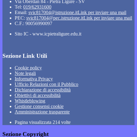
Via Oberdan 84 - Pietra Ligure - SV
Tel:
019/62931600
Email:
svic817004@istruzione.it
Link per inviare una mail
PEC:
svic817004@pec.istruzione.it
Link per inviare una mail
C.F.: 90056990097
Sito IC - www.icpietraligure.edu.it
Sezione Link Utili
Cookie policy
Note legali
Informativa Privacy
Ufficio Relazioni con il Pubblico
Dichiarazione di accessibilità
Obiettivi di accessibilità
Whistleblowing
Gestione consensi cookie
Amministrazione trasparente
Pagina visualizzata
214
volte
Sezione Copyright