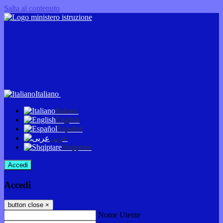
Salta al contenuto
Italiano
Italiano
English
Español
عربى
Shqiptare
Accedi
Accedi
button close
×
Nome Utente