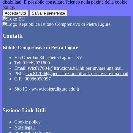
disabilitati. È possibile consultare l'elenco nella pagina della cookie
policy.
Accetta tutti
Salva le preferenze
Istituto Comprensivo di Pietra Ligure
Contatti
Istituto Comprensivo di Pietra Ligure
Via Oberdan 84 - Pietra Ligure - SV
Tel:
019/62931600
Email:
svic817004@istruzione.it
Link per inviare una mail
PEC:
svic817004@pec.istruzione.it
Link per inviare una mail
C.F.: 90056990097
Sito IC - www.icpietraligure.edu.it
Sezione Link Utili
Cookie policy
Note legali
Informativa Privacy