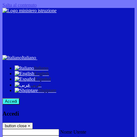
Salta al contenuto
Italiano
Italiano
English
Español
عربى
Shqiptare
Accedi
Accedi
button close
×
Nome Utente