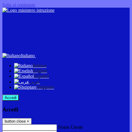
Salta al contenuto
Italiano
Italiano
English
Español
عربى
Shqiptare
Accedi
Accedi
button close
×
Nome Utente