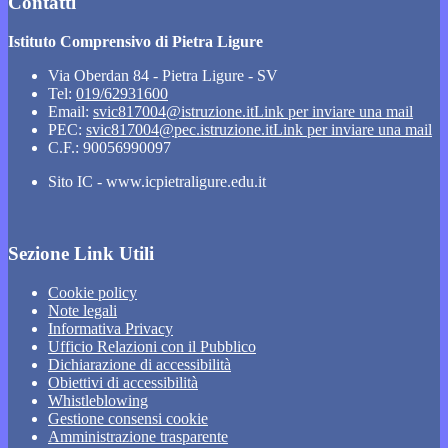
Contatti
Istituto Comprensivo di Pietra Ligure
Via Oberdan 84 - Pietra Ligure - SV
Tel:
019/62931600
Email:
svic817004@istruzione.it
Link per inviare una mail
PEC:
svic817004@pec.istruzione.it
Link per inviare una mail
C.F.: 90056990097
Sito IC - www.icpietraligure.edu.it
Sezione Link Utili
Cookie policy
Note legali
Informativa Privacy
Ufficio Relazioni con il Pubblico
Dichiarazione di accessibilità
Obiettivi di accessibilità
Whistleblowing
Gestione consensi cookie
Amministrazione trasparente