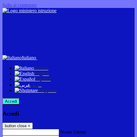
Salta al contenuto
Italiano
Italiano
English
Español
عربى
Shqiptare
Accedi
Accedi
button close
×
Nome Utente