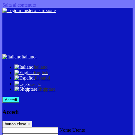
Salta al contenuto
Italiano
Italiano
English
Español
عربى
Shqiptare
Accedi
Accedi
button close
×
Nome Utente