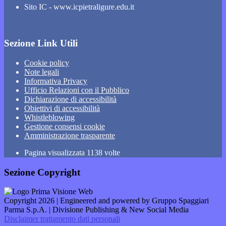
Sito IC - www.icpietraligure.edu.it
Sezione Link Utili
Cookie policy
Note legali
Informativa Privacy
Ufficio Relazioni con il Pubblico
Dichiarazione di accessibilità
Obiettivi di accessibilità
Whistleblowing
Gestione consensi cookie
Amministrazione trasparente
Pagina visualizzata
1138
volte
Sezione Copyright
Copyright 2026 | Engineered and powered by Gruppo Spaggiari
Parma S.p.A. | Divisione Publishing & New Social Media
Disclaimer trattamento dati personali