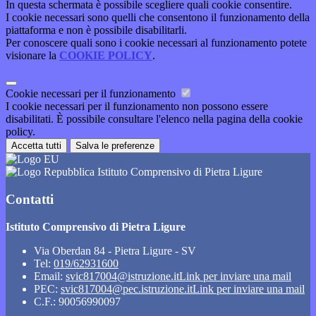
In questa schermata è possibile scegliere quali cookie consentire.
I cookie necessari sono quelli che consentono il funzionamento della
piattaforma e non è possibile disabilitarli.
Per conoscere quali sono i cookie necessari al funzionamento potete
visionare la
COOKIE POLICY
.
Cookie necessari per il funzionamento
I cookie necessari per il funzionamento non possono essere
disabilitati. È possibile consultare l'elenco nella pagina della cookie
policy.
Accetta tutti
Salva le preferenze
Istituto Comprensivo di Pietra Ligure
Contatti
Istituto Comprensivo di Pietra Ligure
Via Oberdan 84 - Pietra Ligure - SV
Tel:
019/62931600
Email:
svic817004@istruzione.it
Link per inviare una mail
PEC:
svic817004@pec.istruzione.it
Link per inviare una mail
C.F.: 90056990097