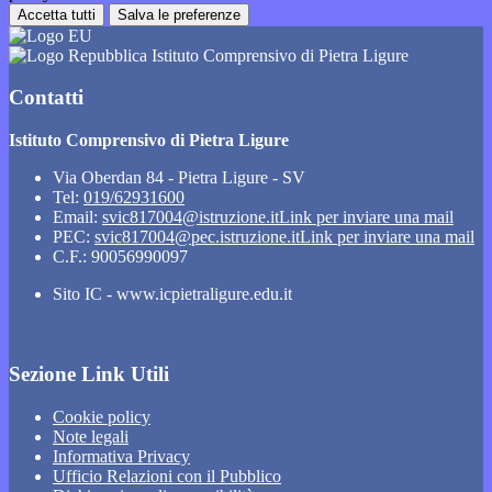
Accetta tutti
Salva le preferenze
Istituto Comprensivo di Pietra Ligure
Contatti
Istituto Comprensivo di Pietra Ligure
Via Oberdan 84 - Pietra Ligure - SV
Tel:
019/62931600
Email:
svic817004@istruzione.it
Link per inviare una mail
PEC:
svic817004@pec.istruzione.it
Link per inviare una mail
C.F.: 90056990097
Sito IC - www.icpietraligure.edu.it
Sezione Link Utili
Cookie policy
Note legali
Informativa Privacy
Ufficio Relazioni con il Pubblico