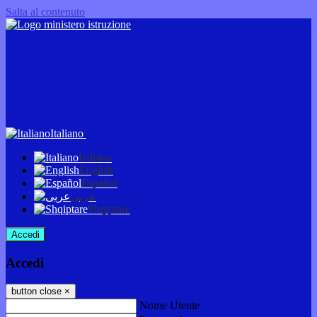
Salta al contenuto
Italiano
Italiano
English
Español
عربى
Shqiptare
Accedi
Accedi
button close
×
Nome Utente