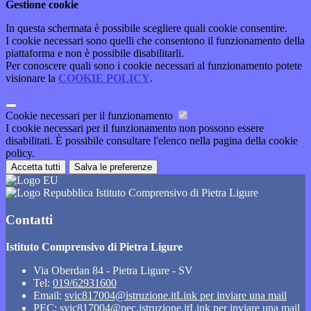
Gestione cookie
In questa schermata è possibile scegliere quali cookie consentire.
I cookie necessari sono quelli che consentono il funzionamento della
piattaforma e non è possibile disabilitarli.
Per conoscere quali sono i cookie necessari al funzionamento potete
visionare la
COOKIE POLICY
.
Cookie necessari per il funzionamento
I cookie necessari per il funzionamento non possono essere
disabilitati. È possibile consultare l'elenco nella pagina della cookie
policy.
Accetta tutti
Salva le preferenze
Istituto Comprensivo di Pietra Ligure
Contatti
Istituto Comprensivo di Pietra Ligure
Via Oberdan 84 - Pietra Ligure - SV
Tel:
019/62931600
Email:
svic817004@istruzione.it
Link per inviare una mail
PEC:
svic817004@pec.istruzione.it
Link per inviare una mail