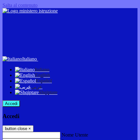
Salta al contenuto
Italiano
Italiano
English
Español
عربى
Shqiptare
Accedi
Accedi
button close
×
Nome Utente