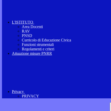
L'ISTITUTO
Area Docenti
RAV
PNSD
Curricolo di Educazione Civica
Funzioni strumentali
Regolamenti e criteri
Attuazione misure PNRR
Privacy
PRIVACY