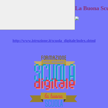
La Buona Scu
http://www.istruzione.it/scuola_digitale/index.shtml