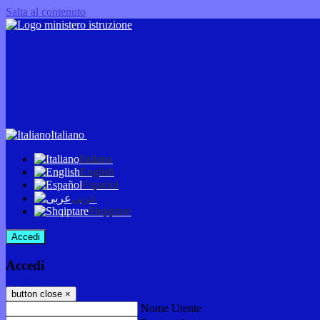
Salta al contenuto
Italiano
Italiano
English
Español
عربى
Shqiptare
Accedi
Accedi
button close
×
Nome Utente