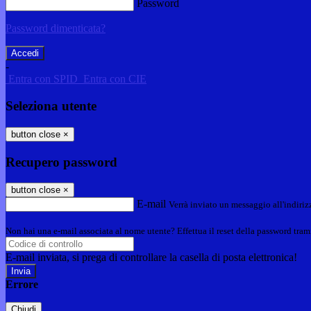
Password
Password dimenticata?
-
Entra con SPID
Entra con CIE
Seleziona utente
button close
×
Recupero password
button close
×
E-mail
Verrà inviato un messaggio all'indirizz
Non hai una e-mail associata al nome utente? Effettua il reset della password tram
E-mail inviata, si prega di controllare la casella di posta elettronica!
Errore
Chiudi