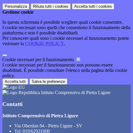
Personalizza
Rifiuta tutti
i cookies
Accetta tutti
i cookies
Gestione cookie
In questa schermata è possibile scegliere quali cookie consentire.
I cookie necessari sono quelli che consentono il funzionamento della
piattaforma e non è possibile disabilitarli.
Per conoscere quali sono i cookie necessari al funzionamento potete
visionare la
COOKIE POLICY
.
Cookie necessari per il funzionamento
I cookie necessari per il funzionamento non possono essere
disabilitati. È possibile consultare l'elenco nella pagina della cookie
policy.
Accetta tutti
Salva le preferenze
Istituto Comprensivo di Pietra Ligure
Contatti
Istituto Comprensivo di Pietra Ligure
Via Oberdan 84 - Pietra Ligure - SV
Tel:
019/62931600