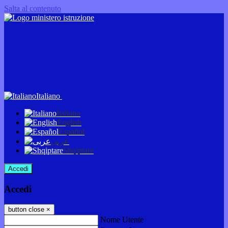
Salta al contenuto
Italiano
Italiano
English
Español
عربى
Shqiptare
Accedi
Accedi
button close
×
Nome Utente