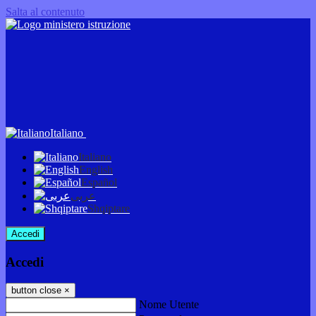
Salta al contenuto
Italiano
Italiano
English
Español
عربى
Shqiptare
Accedi
Accedi
button close
×
Nome Utente