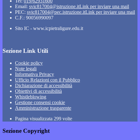
Tel:
019/62931600
Email:
svic817004@istruzione.it
Link per inviare una mail
PEC:
svic817004@pec.istruzione.it
Link per inviare una mail
C.F.: 90056990097
Sito IC - www.icpietraligure.edu.it
Sezione Link Utili
Cookie policy
Note legali
Informativa Privacy
Ufficio Relazioni con il Pubblico
Dichiarazione di accessibilità
Obiettivi di accessibilità
Whistleblowing
Gestione consensi cookie
Amministrazione trasparente
Pagina visualizzata
299
volte
Sezione Copyright