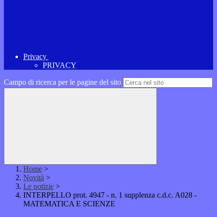
Privacy
PRIVACY
Campo di ricerca per le pagine del sito
Home
>
Novità
>
Le notizie
>
INTERPELLO prot. 4947 - n. 1 supplenza c.d.c. A028 -
MATEMATICA E SCIENZE