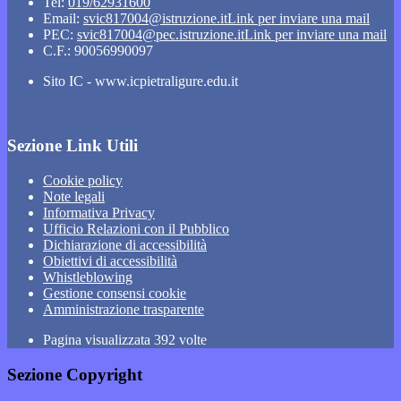
Tel:
019/62931600
Email:
svic817004@istruzione.it
Link per inviare una mail
PEC:
svic817004@pec.istruzione.it
Link per inviare una mail
C.F.: 90056990097
Sito IC - www.icpietraligure.edu.it
Sezione Link Utili
Cookie policy
Note legali
Informativa Privacy
Ufficio Relazioni con il Pubblico
Dichiarazione di accessibilità
Obiettivi di accessibilità
Whistleblowing
Gestione consensi cookie
Amministrazione trasparente
Pagina visualizzata
392
volte
Sezione Copyright