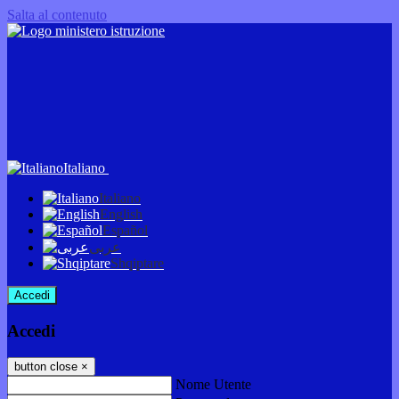
Salta al contenuto
Italiano
Italiano
English
Español
عربى
Shqiptare
Accedi
Accedi
button close
×
Nome Utente