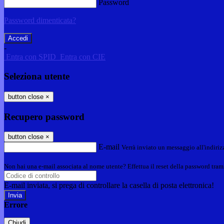
Password
Password dimenticata?
-
Entra con SPID
Entra con CIE
Seleziona utente
button close
×
Recupero password
button close
×
E-mail
Verrà inviato un messaggio all'indirizz
Non hai una e-mail associata al nome utente? Effettua il reset della password tram
E-mail inviata, si prega di controllare la casella di posta elettronica!
Errore
Chiudi