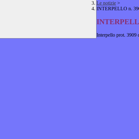
Le notizie
>
INTERPELLO n. 3909
INTERPELLO 
Interpello prot. 3909