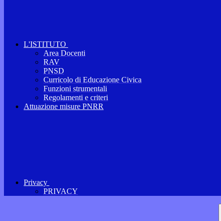
L'ISTITUTO
Area Docenti
RAV
PNSD
Curricolo di Educazione Civica
Funzioni strumentali
Regolamenti e criteri
Attuazione misure PNRR
Privacy
PRIVACY