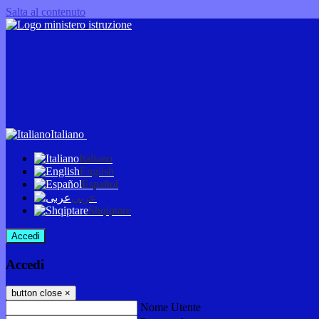
Salta al contenuto
Italiano
Italiano
English
Español
عربى
Shqiptare
Accedi
Accedi
button close
×
Nome Utente