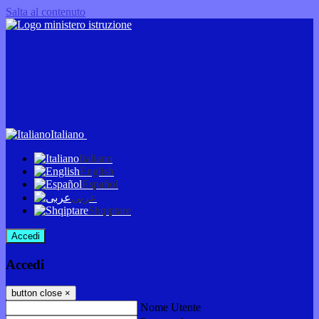
Salta al contenuto
Italiano
Italiano
English
Español
عربى
Shqiptare
Accedi
Accedi
button close
×
Nome Utente