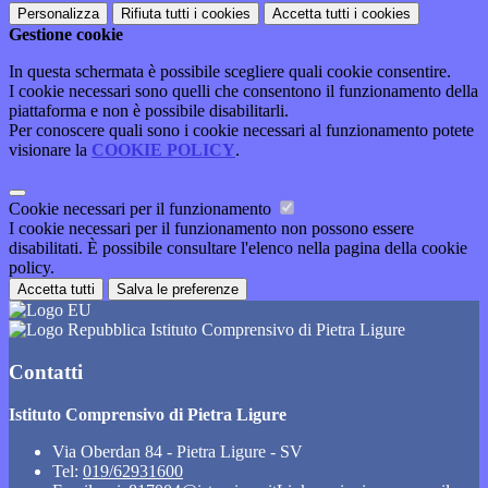
Personalizza
Rifiuta tutti
i cookies
Accetta tutti
i cookies
Gestione cookie
In questa schermata è possibile scegliere quali cookie consentire.
I cookie necessari sono quelli che consentono il funzionamento della
piattaforma e non è possibile disabilitarli.
Per conoscere quali sono i cookie necessari al funzionamento potete
visionare la
COOKIE POLICY
.
Cookie necessari per il funzionamento
I cookie necessari per il funzionamento non possono essere
disabilitati. È possibile consultare l'elenco nella pagina della cookie
policy.
Accetta tutti
Salva le preferenze
Istituto Comprensivo di Pietra Ligure
Contatti
Istituto Comprensivo di Pietra Ligure
Via Oberdan 84 - Pietra Ligure - SV
Tel:
019/62931600