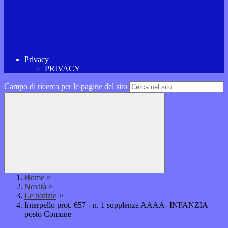
Privacy
PRIVACY
Campo di ricerca per le pagine del sito
Home
>
Novità
>
Le notizie
>
Interpello prot. 657 - n. 1 supplenza AAAA- INFANZIA
posto Comune