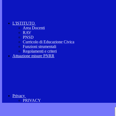
L'ISTITUTO
Area Docenti
RAV
PNSD
Curricolo di Educazione Civica
Funzioni strumentali
Regolamenti e criteri
Attuazione misure PNRR
Privacy
PRIVACY