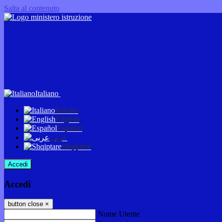
Salta al contenuto
Italiano
Italiano
English
Español
عربى
Shqiptare
Accedi
Accedi
button close
×
Nome Utente