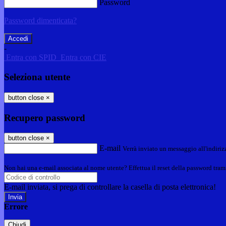
Password
Password dimenticata?
-
Entra con SPID
Entra con CIE
Seleziona utente
button close
×
Recupero password
button close
×
E-mail
Verrà inviato un messaggio all'indirizz
Non hai una e-mail associata al nome utente? Effettua il reset della password tram
E-mail inviata, si prega di controllare la casella di posta elettronica!
Errore
Chiudi