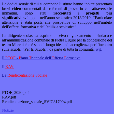
Le dodici scuole di cui si compone l’istituto hanno inoltre presentato
brevi
video
commentati dai referenti di plesso in cui, attraverso le
immagini, sono stati
raccontati i progetti più
significativi
sviluppati nell’anno scolastico 2018/2019. “Particolare
attenzione è stata posta alle prospettive di sviluppo nell’ambito
dell’offerta formativa e dell’edilizia scolastica”.
La dirigente scolastica esprime un vivo ringraziamento al sindaco e
all’amministrazione comunale di Pietra Ligure per la concessione del
teatro Moretti che è stato il luogo ideale di accoglienza per l’incontro
sulla scuola, “Per la Scuola”, da parte di tutta la comunità.
ivg.
Il
PTOF
-
P
iano
T
riennale dell'
O
fferta
F
ormativa
Il
RAV
La
Rendicontazione Sociale
PTOF_2020.pdf
RAV.pdf
Rendicontazione_sociale_SVIC817004.pdf
Notizie