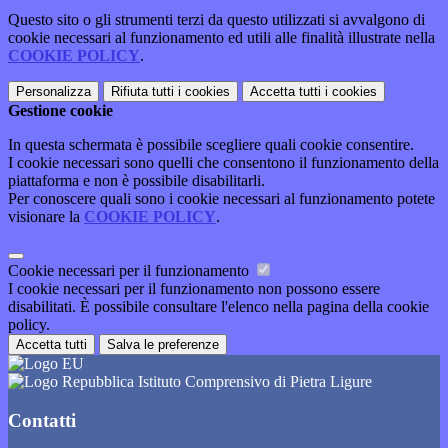
Questo sito o gli strumenti terzi da questo utilizzati si avvalgono di
cookie necessari al funzionamento ed utili alle finalità illustrate nella
COOKIE POLICY
.
Personalizza
Rifiuta tutti
i cookies
Accetta tutti
i cookies
Gestione cookie
In questa schermata è possibile scegliere quali cookie consentire.
I cookie necessari sono quelli che consentono il funzionamento della
piattaforma e non è possibile disabilitarli.
Per conoscere quali sono i cookie necessari al funzionamento potete
visionare la
COOKIE POLICY
.
Cookie necessari per il funzionamento
I cookie necessari per il funzionamento non possono essere
disabilitati. È possibile consultare l'elenco nella pagina della cookie
policy.
Accetta tutti
Salva le preferenze
Istituto Comprensivo di Pietra Ligure
Contatti