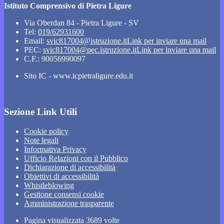
Istituto Comprensivo di Pietra Ligure
Via Oberdan 84 - Pietra Ligure - SV
Tel:
019/62931600
Email:
svic817004@istruzione.it
Link per inviare una mail
PEC:
svic817004@pec.istruzione.it
Link per inviare una mail
C.F.: 90056990097
Sito IC - www.icpietraligure.edu.it
Sezione Link Utili
Cookie policy
Note legali
Informativa Privacy
Ufficio Relazioni con il Pubblico
Dichiarazione di accessibilità
Obiettivi di accessibilità
Whistleblowing
Gestione consensi cookie
Amministrazione trasparente
Pagina visualizzata
3689
volte