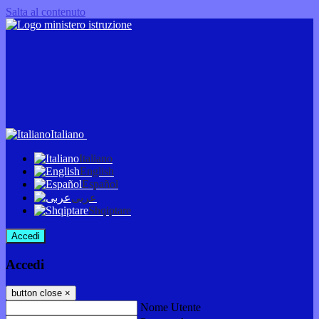
Salta al contenuto
Italiano
Italiano
English
Español
عربى
Shqiptare
Accedi
Accedi
button close
×
Nome Utente