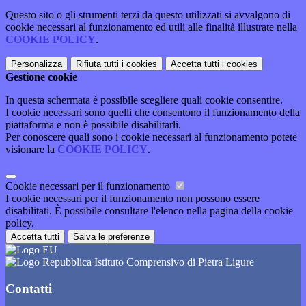
Questo sito o gli strumenti terzi da questo utilizzati si avvalgono di
cookie necessari al funzionamento ed utili alle finalità illustrate nella
COOKIE POLICY
.
Personalizza
Rifiuta tutti
i cookies
Accetta tutti
i cookies
Gestione cookie
In questa schermata è possibile scegliere quali cookie consentire.
I cookie necessari sono quelli che consentono il funzionamento della
piattaforma e non è possibile disabilitarli.
Per conoscere quali sono i cookie necessari al funzionamento potete
visionare la
COOKIE POLICY
.
Cookie necessari per il funzionamento
I cookie necessari per il funzionamento non possono essere
disabilitati. È possibile consultare l'elenco nella pagina della cookie
policy.
Accetta tutti
Salva le preferenze
Istituto Comprensivo di Pietra Ligure
Contatti