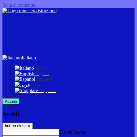
Salta al contenuto
Italiano
Italiano
English
Español
عربى
Shqiptare
Accedi
Accedi
button close
×
Nome Utente