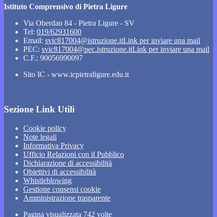
Istituto Comprensivo di Pietra Ligure
Via Oberdan 84 - Pietra Ligure - SV
Tel:
019/62931600
Email:
svic817004@istruzione.it
Link per inviare una mail
PEC:
svic817004@pec.istruzione.it
Link per inviare una mail
C.F.: 90056990097
Sito IC - www.icpietraligure.edu.it
Sezione Link Utili
Cookie policy
Note legali
Informativa Privacy
Ufficio Relazioni con il Pubblico
Dichiarazione di accessibilità
Obiettivi di accessibilità
Whistleblowing
Gestione consensi cookie
Amministrazione trasparente
Pagina visualizzata
742
volte