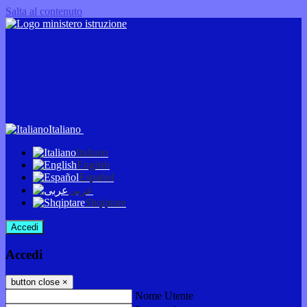
Salta al contenuto
Italiano
Italiano
English
Español
عربى
Shqiptare
Accedi
Accedi
button close
×
Nome Utente