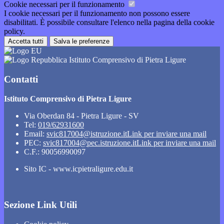
Cookie necessari per il funzionamento
I cookie necessari per il funzionamento non possono essere
disabilitati. È possibile consultare l'elenco nella pagina della cookie
policy.
Accetta tutti
Salva le preferenze
Istituto Comprensivo di Pietra Ligure
Contatti
Istituto Comprensivo di Pietra Ligure
Via Oberdan 84 - Pietra Ligure - SV
Tel:
019/62931600
Email:
svic817004@istruzione.it
Link per inviare una mail
PEC:
svic817004@pec.istruzione.it
Link per inviare una mail
C.F.: 90056990097
Sito IC - www.icpietraligure.edu.it
Sezione Link Utili