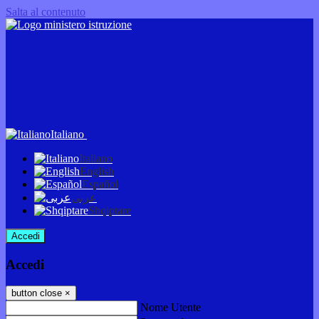
Salta al contenuto
Italiano
Italiano
English
Español
عربى
Shqiptare
Accedi
Accedi
button close
×
Nome Utente