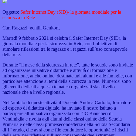
Oggetto:
Safer Internet Day (SID)- la giornata mondiale per la
sicurezza in Rete
Cari Ragazzi, gentili Genitori,
Martedì 9 febbraio 2021 si celebra il Safer Internet Day (SID), la
giornata mondiale per la sicurezza in Rete,
con l’obiettivo di
stimolare riflessioni tra le ragazze e i ragazzi sull’uso consapevole
della rete.
Durante “il mese della sicurezza in rete”, tutte le scuole sono invitate
ad organizzare iniziative didattiche e
attività di formazione e
informazione, anche online, destinate agli alunni e alle famiglie, con
particolare attenzione ai
temi della sicurezza in rete. Numerosi sono
gli eventi dedicati a questa tematica organizzati sia a livello
nazionale che
a livello regionale.
Nell’ambito di queste attività il Docente Andrea Cartotto, formatore
ed esperto di didattica digitale, ha invitato
il nostro Istituto a
partecipare all’iniziativa organizzata con l’IC Biancheri di
Ventimiglia e rivolta agli alunni delle
classi quinte della Scuola
Primaria e delle classi prime/seconde/terze della Scuola Secondaria
di 1° grado, che avrà
come filo conduttore le opportunità e i rischi
della rete, per riflettere sull’uso consapevole degli strumenti