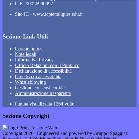
C.F.: 90056990097
Sito IC - www.icpietraligure.edu.it
Sezione Link Utili
Cookie policy
Note legali
Informativa Privacy
Ufficio Relazioni con il Pubblico
Dichiarazione di accessibilità
Obiettivi di accessibilità
Whistleblowing
Gestione consensi cookie
Amministrazione trasparente
Pagina visualizzata
1264
volte
Sezione Copyright
Copyright 2026 | Engineered and powered by Gruppo Spaggiari
Parma S.p.A. | Divisione Publishing & New Social Media