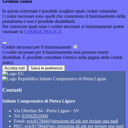
Gestione cookie
In questa schermata è possibile scegliere quali cookie consentire.
I cookie necessari sono quelli che consentono il funzionamento della
piattaforma e non è possibile disabilitarli.
Per conoscere quali sono i cookie necessari al funzionamento potete
visionare la
COOKIE POLICY
.
Cookie necessari per il funzionamento
I cookie necessari per il funzionamento non possono essere
disabilitati. È possibile consultare l'elenco nella pagina della cookie
policy.
Accetta tutti
Salva le preferenze
Istituto Comprensivo di Pietra Ligure
Contatti
Istituto Comprensivo di Pietra Ligure
Via Oberdan 84 - Pietra Ligure - SV
Tel:
019/62931600
Email:
svic817004@istruzione.it
Link per inviare una mail
PEC:
svic817004@pec.istruzione.it
Link per inviare una mail