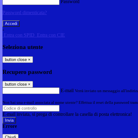
Password
Password dimenticata?
-
Entra con SPID
Entra con CIE
Seleziona utente
button close
×
Recupero password
button close
×
E-mail
Verrà inviato un messaggio all'indirizz
Non hai una e-mail associata al nome utente? Effettua il reset della password tram
E-mail inviata, si prega di controllare la casella di posta elettronica!
Errore
Chiudi