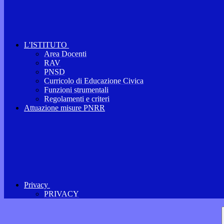
L'ISTITUTO
Area Docenti
RAV
PNSD
Curricolo di Educazione Civica
Funzioni strumentali
Regolamenti e criteri
Attuazione misure PNRR
Privacy
PRIVACY