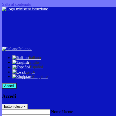
Salta al contenuto
Italiano
Italiano
English
Español
عربى
Shqiptare
Accedi
Accedi
button close
×
Nome Utente