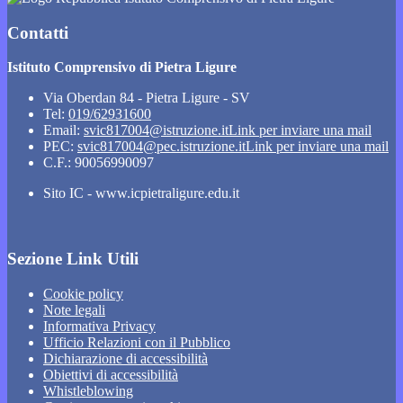
Contatti
Istituto Comprensivo di Pietra Ligure
Via Oberdan 84 - Pietra Ligure - SV
Tel:
019/62931600
Email:
svic817004@istruzione.it
Link per inviare una mail
PEC:
svic817004@pec.istruzione.it
Link per inviare una mail
C.F.: 90056990097
Sito IC - www.icpietraligure.edu.it
Sezione Link Utili
Cookie policy
Note legali
Informativa Privacy
Ufficio Relazioni con il Pubblico
Dichiarazione di accessibilità
Obiettivi di accessibilità
Whistleblowing