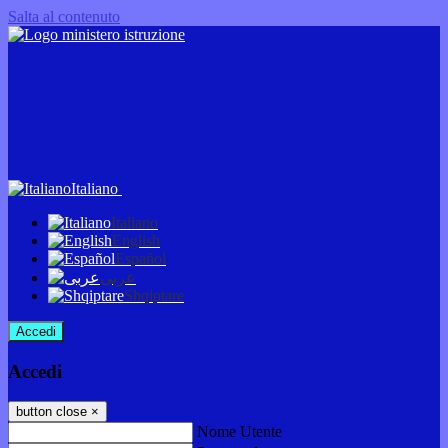
Salta al contenuto
Italiano
Italiano
English
Español
عربى
Shqiptare
Accedi
Accedi
button close
×
Nome Utente