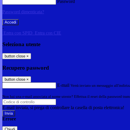
Password
Password dimenticata?
-
Entra con SPID
Entra con CIE
Seleziona utente
button close
×
Recupero password
button close
×
E-mail
Verrà inviato un messaggio all'indirizz
Non hai una e-mail associata al nome utente? Effettua il reset della password tram
E-mail inviata, si prega di controllare la casella di posta elettronica!
Errore
Chiudi