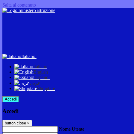
Salta al contenuto
Italiano
Italiano
English
Español
عربى
Shqiptare
Accedi
Accedi
button close
×
Nome Utente