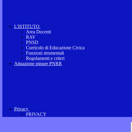
L'ISTITUTO
Area Docenti
RAV
PNSD
Curricolo di Educazione Civica
Funzioni strumentali
Regolamenti e criteri
Attuazione misure PNRR
Privacy
PRIVACY